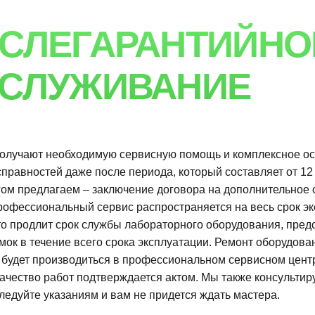
о работ подтверждается актом. Мы также консультируем
 указаниям и вам не придется ждать мастера.
ппой компаний "ПрофЛабСервис" обеспечит профессиональный
 период гарантии обслуживания и после, а также регулярный
о увеличит ресурс лаборатории, снизит риск появления
ЩЕСТВА
НИЧЕСТВА С ГРУПП