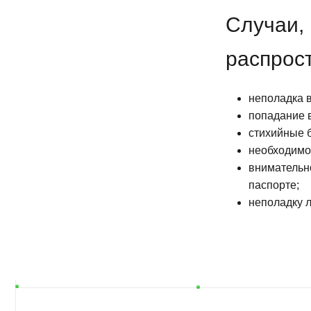
ПОС
ОБС
Наши клиенты получаю
устранении неисправно
Следующим шагом пред
В этом случае професс
лаборатории. Это прод
появление поломок в т
гарантированно будет 