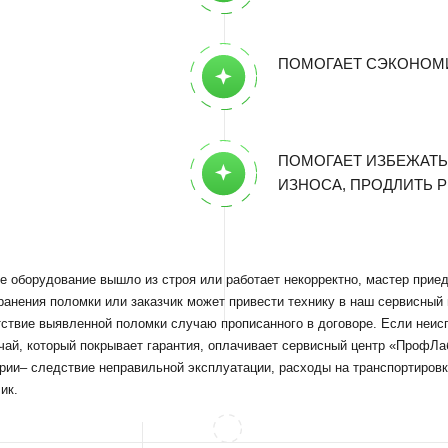
ИЗНОСА, ПРОДЛИТЬ РЕСУРС
вание вышло из строя или работает некорректно, мастер приедет к заказчику дл
поломки или заказчик может привести технику в наш сервисный центр. Инженер
ыявленной поломки случаю прописанного в договоре. Если неисправность
орый покрывает гарантия, оплачивает сервисный центр «ПрофЛабСервис». Когда
дствие неправильной эксплуатации, расходы на транспортировку и работы
ВИЯ ГАРАНТИЙНОГ
УЖИВАНИЯ
нженерами компании "ПрофЛабСервис" может производиться по