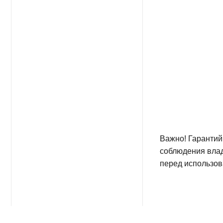
Важно! Гарантийный ре
соблюдения владельцем
перед использования те
Случаи, на 
распростран
неполадка возникл
попадание внутрь 
стихийные бедстви
необходимость в р
внимательно прове
паспорте;
неполадку лаборат