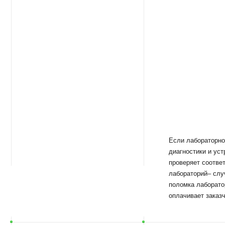
Если лабораторное оборудо
диагностики и устранения 
проверяет соответствие в
лабораторий– случай, кот
поломка лаборатории– сле
оплачивает заказчик.
УСЛО
ОБСЛ
Устранение неполадок и