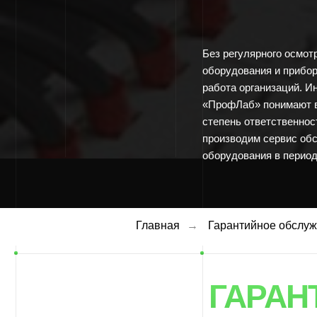
Без регулярного осмотра лабо
оборудования и приборов нев
работа организаций. Инженеры
«ПрофЛаб» понимают важность
степень ответственности за ре
производим сервис обслужива
оборудования в период от 12 
ГАРАНТИ
Главная
→
Гарантийное обслуж
ЛАБОРА
ОБОРУД