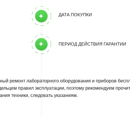
монт лабораторного оборудования и приборов бесплатный при ус
 правил эксплуатации, поэтому рекомендуем прочитать инструкц
хники, следовать указаниям.
которые гарантия обслуживания не
яется:
а в результате механического повреждения;
оборудования предметов, жидкостей, насекомых;
я;
езультате бытовых факторов;
ряйте соответствие параметров электросети заявленным в техни
ории спровоцировала установка неоригинальных деталей, запчаст