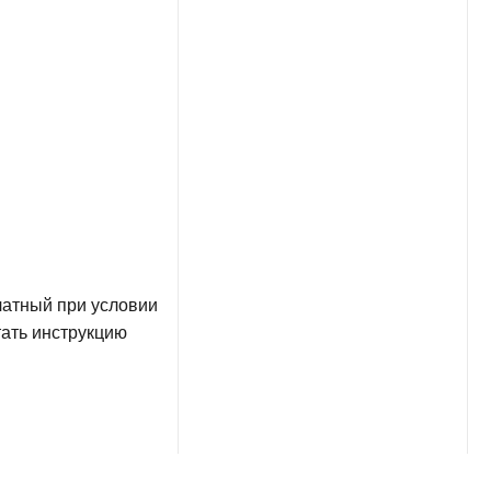
ловии
ию
ческом
ей.